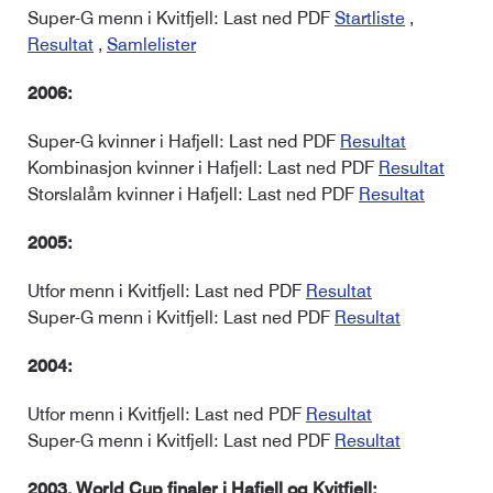
Super-G menn i Kvitfjell: Last ned PDF
Startliste
,
Resultat
,
Samlelister
2006:
Super-G kvinner i Hafjell: Last ned PDF
Resultat
Kombinasjon kvinner i Hafjell: Last ned PDF
Resultat
Storslalåm kvinner i Hafjell: Last ned PDF
Resultat
2005:
Utfor menn i Kvitfjell: Last ned PDF
Resultat
Super-G menn i Kvitfjell: Last ned PDF
Resultat
2004:
Utfor menn i Kvitfjell: Last ned PDF
Resultat
Super-G menn i Kvitfjell: Last ned PDF
Resultat
2003, World Cup finaler i Hafjell og Kvitfjell: