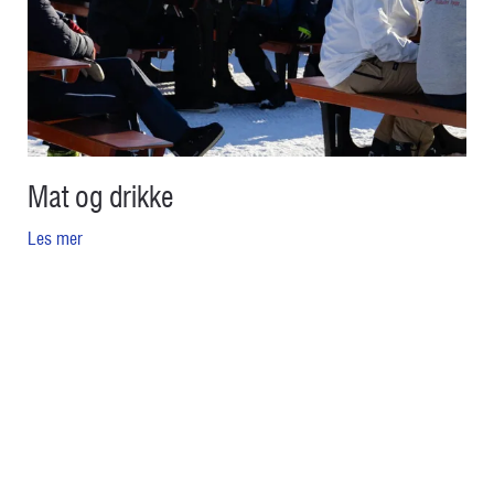
Mat og drikke
Les mer