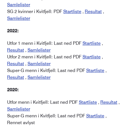
Samlelister
SG 2 kvinner i Kvitfjell: PDF
Startliste
,
Resultat
,
Samlelister
2022:
Utfor 1 menn i Kvitfjell: Last ned PDF
Startliste
,
Resultat
,
Samlelister
Utfor 2 menn i Kvitfjell: Last ned PDF
Startliste
,
Resultat
,
Samlelister
Super-G menn i Kvitfjell: Last ned PDF
Startliste
,
Resultat
,
Samlelister
2020:
Utfor menn i Kvitfjell: Last ned PDF
Startliste
,
Resultat
,
Samlelister
Super-G menn i Kvitfjell: Last ned PDF
Startliste
,
Rennet avlyst