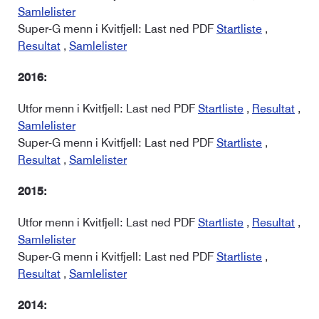
Samlelister
Super-G menn i Kvitfjell: Last ned PDF
Startliste
,
Resultat
,
Samlelister
2016:
Utfor menn i Kvitfjell: Last ned PDF
Startliste
,
Resultat
,
Samlelister
Super-G menn i Kvitfjell: Last ned PDF
Startliste
,
Resultat
,
Samlelister
2015:
Utfor menn i Kvitfjell: Last ned PDF
Startliste
,
Resultat
,
Samlelister
Super-G menn i Kvitfjell: Last ned PDF
Startliste
,
Resultat
,
Samlelister
2014: