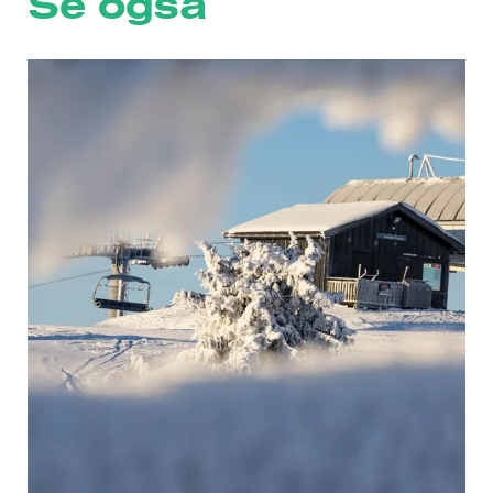
Se også