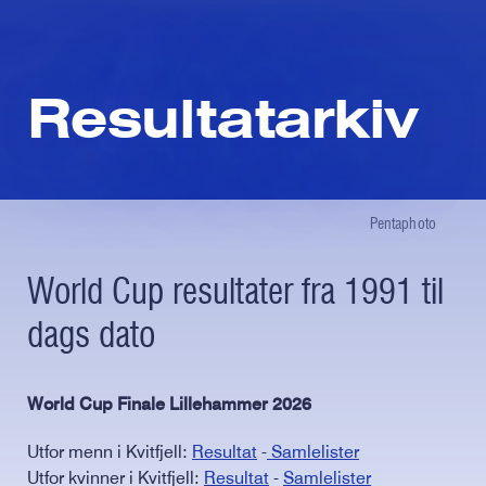
Resultatarkiv
Pentaphoto
World Cup resultater fra 1991 til
dags dato
World Cup Finale Lillehammer 2026
Utfor menn i Kvitfjell:
Resultat
-
Samlelister
Utfor kvinner i Kvitfjell:
Resultat
-
Samlelister