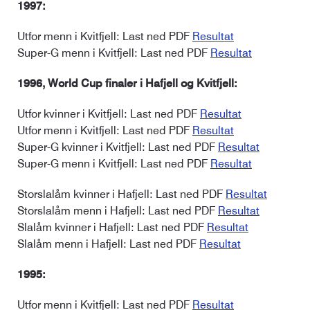
1997:
Utfor menn i Kvitfjell: Last ned PDF
Resultat
Super-G menn i Kvitfjell: Last ned PDF
Resultat
1996, World Cup finaler i Hafjell og Kvitfjell:
Utfor kvinner i Kvitfjell: Last ned PDF
Resultat
Utfor menn i Kvitfjell: Last ned PDF
Resultat
Super-G kvinner i Kvitfjell: Last ned PDF
Resultat
Super-G menn i Kvitfjell: Last ned PDF
Resultat
Storslalåm kvinner i Hafjell: Last ned PDF
Resultat
Storslalåm menn i Hafjell: Last ned PDF
Resultat
Slalåm kvinner i Hafjell: Last ned PDF
Resultat
Slalåm menn i Hafjell: Last ned PDF
Resultat
1995:
Utfor menn i Kvitfjell: Last ned PDF
Resultat