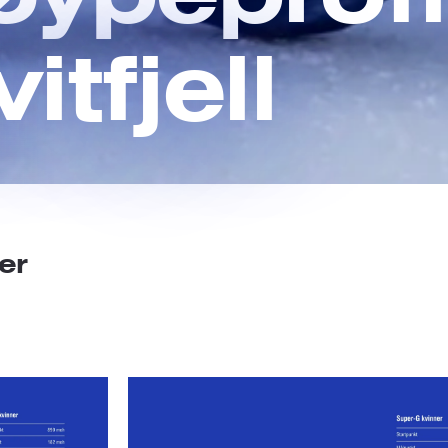
itfjell
er