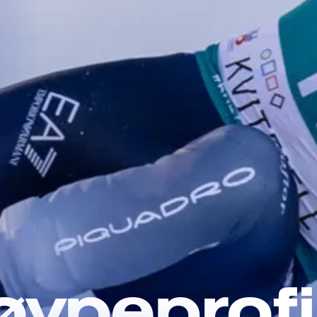
øypeprofi