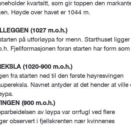
nneholder kvartsitt, som gir toppen den markant
rgen. Høyde over havet er 1044 m.
LLEGGEN (1027 m.o.h.)
starten på utforløypa for menn. Starthuset ligger
.h. Fjellformasjonen foran starten har form som
g
KSLA (1020-900 m.o.h.)
en fra starten ned til den første høyresvingen
upereksla. Navnet antyder at det hender at ville 
øypa.
NGEN (900 m.o.h.)
parbeidelsen av løypa var orrfugl ved flere
er observert i fjellskrenten nær kvinnenes
.