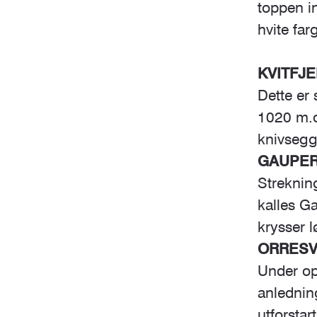
toppen i
hvite fa
KVITFJE
Dette er 
1020 m.o
knivseg
GAUPERE
Strekning
kalles Ga
krysser l
ORRESVI
Under op
anledning
utforstart