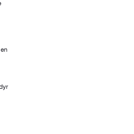
e
 en
dyr