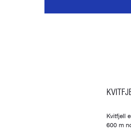
KVITFJ
Kvitfjell
600 m no