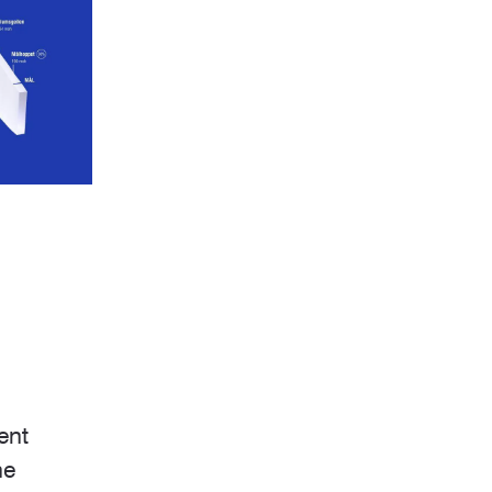
ent
ne