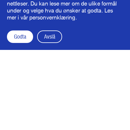
nettleser. Du kan lese mer om de ulike formål
under og velge hva du ønsker at godta. Les
mer i vår personvernklæring.
Godta
Avslå
Audi FIS Ski World Cup
Kvitfjell and
Hafjell, Norway